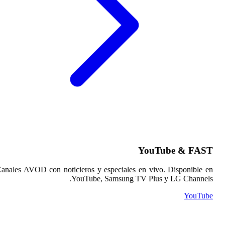
Canales AVOD con noticie
Yo