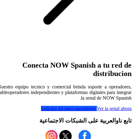
Conecta
Nuestro equipo tecnico y
cableoperadores independie
Soli
اعية