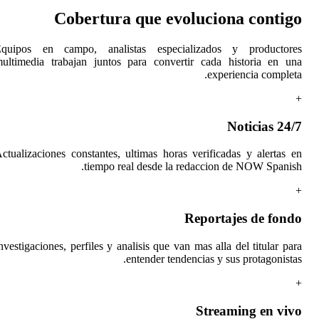
Cobertu
Equipos en campo, ana
multimedia trabajan jun
Actualizaciones constante
tiempo
Investigaciones, perfiles y