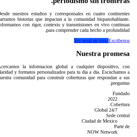
Desde nuestros estudios
narramos historias que i
Informamos con rigor, co
p
Acercamos la informacio
claridad y formatos perso
nuestra comunidad para c