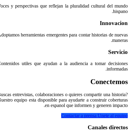
Voces y perspectivas que 
Adoptamos herramientas em
Contenidos utiles que a
Buscas entrevistas, colabo
Nuestro equipo esta dispo
e