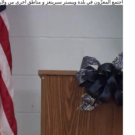
اجتمع المعزّون في بلدة ويبستر سبرينغز و مناطق أخرى من ولا