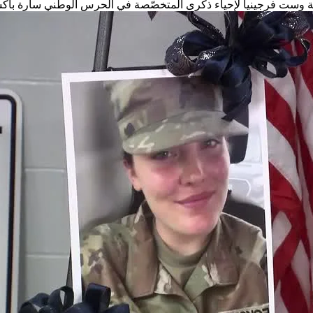
ية وست فرجينيا لإحياء ذكرى المتخصّصة في الحرس الوطني سارة باكست