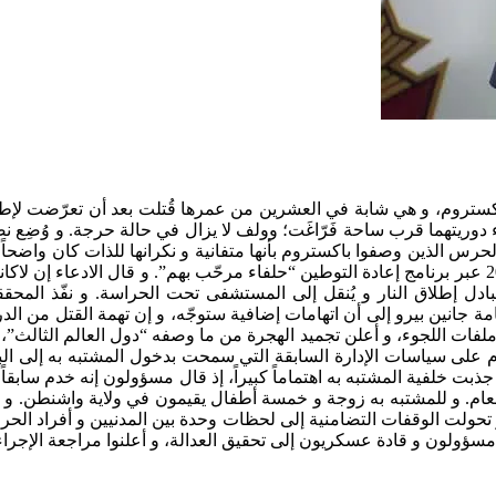
كستروم، و هي شابة في العشرين من عمرها قُتلت بعد أن تعرّضت لإط
ى استهداف باكستروم و الرقيب أندرو وولف البالغ 24 عاماً في هجوم مباغت أثناء دوريتهما قرب ساحة فَرّاغَت؛ وولف لا يزال في حالة حرجة. و وُض
حرس الذين وصفوا باكستروم بأنها متفانية و نكرانها للذات كان واضحاً
كل مهامها. و حدّدت السلطات هوية المشتبه به بأنه رحمن الله لاكانوال، و يبلغ 29 عاماً، و هو أفغاني وصل إلى الولايات المتحدة عام 2021 عبر برنامج إعادة التوطين “حلفاء مرحّب بهم”. و قال الادعاء إ
 بأنه كمين مدبّر، قبل أن يُصاب في تبادل إطلاق النار و يُنقل إلى المستشفى تحت الحراسة. و نفّذ الم
مة جانين بيرو إلى أن اتهامات إضافية ستوجّه، و إن تهمة القتل من الد
لفات اللجوء، و أعلن تجميد الهجرة من ما وصفه “دول العالم الثالث”،
م على سياسات الإدارة السابقة التي سمحت بدخول المشتبه به إلى البل
بت خلفية المشتبه به اهتماماً كبيراً، إذ قال مسؤولون إنه خدم سابقاً
لعام. و للمشتبه به زوجة و خمسة أطفال يقيمون في ولاية واشنطن. و 
 تحولت الوقفات التضامنية إلى لحظات وحدة بين المدنيين و أفراد الح
سؤولون و قادة عسكريون إلى تحقيق العدالة، و أعلنوا مراجعة الإجرا