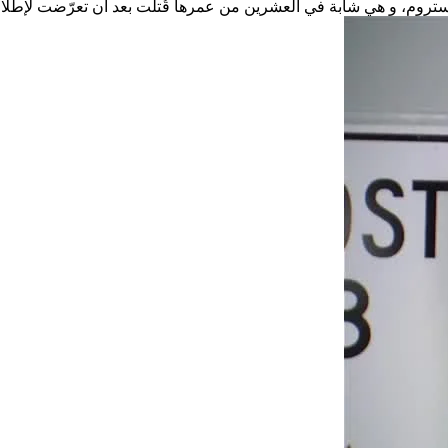
روم، و هي شابة في العشرين من عمرها قُتلت بعد أن تعرّضت لإطلا..