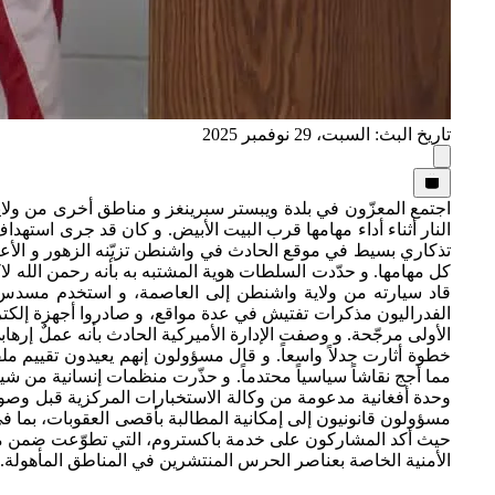
تاريخ البث: السبت، 29 نوفمبر 2025
اجتمع المعزّون في بلدة ويبستر سبرينغز و مناطق أخرى من ول
تذكاري بسيط في موقع الحادث في واشنطن تزيّنه الزهور و الأعلام
الفدراليون مذكرات تفتيش في عدة مواقع، و صادروا أجهزة إلكترون
الأولى مرجّحة. و وصفت الإدارة الأميركية الحادث بأنه عملٌ إر
خطوة أثارت جدلاً واسعاً. و قال مسؤولون إنهم يعيدون تقييم مل
مما أجج نقاشاً سياسياً محتدماً. و حذّرت منظمات إنسانية من شي
وحدة أفغانية مدعومة من وكالة الاستخبارات المركزية قبل وصول
مسؤولون قانونيون إلى إمكانية المطالبة بأقصى العقوبات، بما ف
حيث أكد المشاركون على خدمة باكستروم، التي تطوّعت ضمن مهمة 
الأمنية الخاصة بعناصر الحرس المنتشرين في المناطق المأهولة.