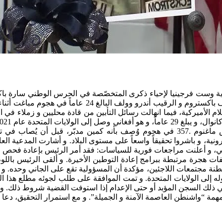
اية وست فرجينيا لإحياء ذكرى المتخصّصة في الحرس الوطني سارة با
النار أثناء أداء مهامها قرب البيت الأبيض. و كان قد جر
 الأميركية، فيما انهالت رسائل التأبين من قادة محليين و زملاء في ال
قاد سيارته من ولاية واشنطن إلى العاصمة، و استخدم مسدس ماغنوم .357 في هجوم وُصف
ية، و باشروا تحقيقاً واسعاً على مستوى البلاد. و أشارت المدعية العا
هابي، و أعلنت مراجعات فورية للسياسات: فقد أمر الرئيس بإعادة فحص م
فات هجرة مرتبطة ببرامج إعادة التوطين الأخيرة. و ألقى الرئيس باللو
طنة مجتمعات اللاجئين، مؤكدة أن المسؤولية تقع على الجاني وحده. و جذ
ه إلى الولايات المتحدة. و تمت الموافقة على طلب لجوئه مطلع هذا ا
ي ذلك السجن المؤبد أو حتى الإعدام إذا استوفت القضية شروط ذلك. و
“واشنطن العاصمة الآمنة و الجميلة”. و مع استمرار التحقيق، دعا م