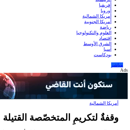
أفريقيا
أوروبا
أمريكا الشمالية
أمريكا الجنوبية
رياضة
العلوم والتكنولوجيا
اقتصاد
الشرق الأوسط
آسيا
بودكاست
مباشر
Ads
أمريكا الشمالية
وقفةٌ لتكريمِ المتخصّصة القتيلة