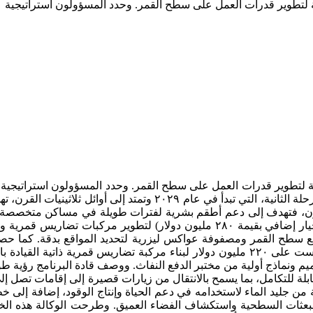
 لتطوير قدرات العمل على سطح القمر. وحدد المسؤولون استراتيجية
 لتطوير قدرات العمل على سطح القمر. وحدد المسؤولون استراتيجية
ثلاث مراحل: المرحلة الأولى، الجارية حالياً، ستتضمن ٢٥ عملية إطلاق و٢١ هبوطاً على القمر لنقل نحو ٤ أطنان مترية من الحمولة؛ المرحلة الثانية، التي تبدأ في عام ٢٠٢٩ وتمتد إلى أوائل ثل
نحو ٦٠ طناً مترياً؛ أما المرحلة الثالثة في ثلاثينيات القرن، فتهدف إلى دعم أطقم بشرية لفترات طويلة في مساكن متخص
إمكانية رفع تدفق الشحن إلى ١٥٠ طناً مترياً. وشملت العقود المعلنة منحاً لشركات عدة، من بينها بلو أوريجن (١٨٨ مليون دولار مع خيار إضافي بقيمة ٢٨٠ مليون دولار) لتطوير مركبات تضار
ت ستيريو لدراسة تفاعل العوادم مع سطح القمر ومصفوفة عواكس ليزرية لتحديد المواقع بدقة. كما 
أسترو لاب على ٢١٩ مليون دولار لتطوير مركبة قمرية مأهولة لنقل رواد الفضاء والحمولات عبر سطح القمر، بينما حصلت لونار أوتبوست على ٢٢٠ مليون دولار لبناء مركبة تضاريس قمرية ذاتية ا
البرنامج، باستخدام تصاميم ونماذج أولية من مختبر الدفع النفاث. ووصف قادة البرنامج رؤية ط
ات محتملة من جليد الماء لاستخدامه في دعم الحياة وإنتاج الوقود، إضافة إلى 
 للبعثات السطحية واستكشاف الفضاء العميق. وطرحت الوكالة هذه ال