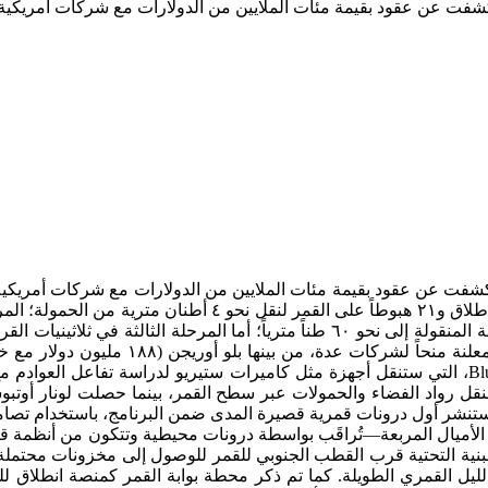
شفت عن عقود بقيمة مئات الملايين من الدولارات مع شركات أمريكية
شفت عن عقود بقيمة مئات الملايين من الدولارات مع شركات أمريكية
إلى إنشاء بنية تحتية دائمة مثل شبكة طاقة قمرية وزيادة الحمولة المنقولة إلى 
الشحن باستخدام مركبة الهبوط Blue Moon Mark One Endurance، التي ستنقل أجهزة مثل كاميرا
 كما ستدعم فايرفلاي إيروسبيس مهمة MoonFall التي ستنشر أول درونات قمرية قصيرة المدى ضمن 
وكالة أهمية تمركز البنية التحتية قرب القطب الجنوبي للقمر للوصول إلى مخزون
لليل القمري الطويلة. كما تم ذكر محطة بوابة القمر كمنصة انطلاق