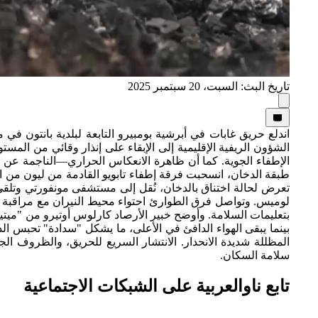
تاريخ البث: السبت، 20 سبتمبر 2025
الإطفاء الجوية. كما أن ظاهرة الانعكاس الحراري—الناجمة عن 
طبقة الدخان، انسحبت فرقة إطفاء تابويو القادمة من ليون من 
لوميس. وتواصل فرق الطوارئ احتواء محيط النيران مع مراقبة 
بتعليمات السلامة. وأوضح خبير الأرصاد كارلوس أوتيرو من "ميتيوغا
بينما يبقى الهواء الدافئ في الأعلى، ما يشكل "سدادة" تحبس ال
المظللة شديدة الانحدار. الانتشار السريع للحريق، والظروف ا
سلامة السكان.
تابع ناوالعربية على الشبكات الاجتماعية