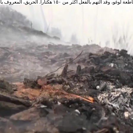
يق، المعروف باسم "فيريرا دي بانتون"، يتجه نحو قرية لوميس القريبة،...