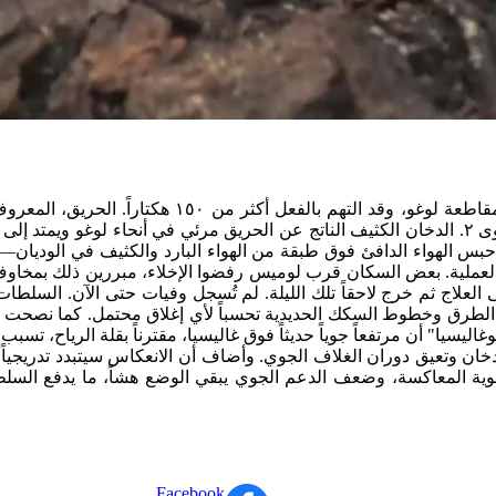
اندلع حريق غابات في أبرشية بومبيرو التابعة لبلدية
الشؤون الريفية الإقليمية إلى الإبقاء على إنذار وقائي من المستوى ٢. الدخان الكثيف الناتج عن
حبس الهواء الدافئ فوق طبقة من الهواء البارد والكثيف في الوديان
العملية. بعض السكان قرب لوميس رفضوا الإخلاء، مبررين ذلك بمخاوف 
الطرق وخطوط السكك الحديدية تحسباً لأي إغلاق محتمل. كما نصحت ال
ليسيا" أن مرتفعاً جوياً حديثاً فوق غاليسيا، مقترناً بقلة الرياح، تس
دخان وتعيق دوران الغلاف الجوي. وأضاف أن الانعكاس سيتبدد تدريجيا
لجوية المعاكسة، وضعف الدعم الجوي يبقي الوضع هشاً، ما يدفع السلط
Facebook