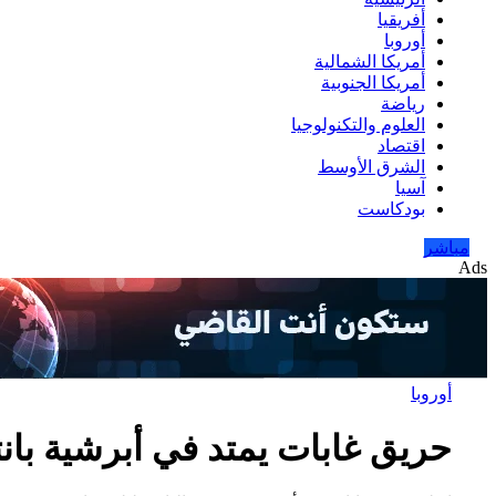
أفريقيا
أوروبا
أمريكا الشمالية
أمريكا الجنوبية
رياضة
العلوم والتكنولوجيا
اقتصاد
الشرق الأوسط
آسيا
بودكاست
مباشر
Ads
أوروبا
حريق غابات يمتد في أبرشية بان