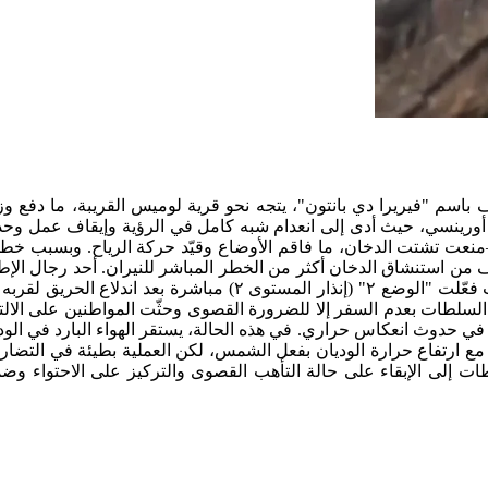
 بانتون في مقاطعة لوغو، وقد التهم بالفعل أكثر من ١٥٠ هكتاراً. الحريق، المعروف باسم "فيريرا دي بانتون"، يتجه نحو قرية لوميس القريبة، ما دف
 الحريق مرئي في أنحاء لوغو ويمتد إلى أورينسي، حيث أدى إلى انعدام شبه كامل في الرؤية وإيقاف عمل 
—منعت تشتت الدخان، ما فاقم الأوضاع وقيّد حركة الرياح. وبسبب خط
من استنشاق الدخان أكثر من الخطر المباشر للنيران. أحد رجال الإط
تعرض لحالة اختناق بالدخان، نُقل إلى مستشفى مونفورتي وتلقى العلاج ثم خرج لاحقاً تلك الليلة. لم تُسجل وفيات حتى الآن. السلطات فعّلت "الوضع ٢" (إنذار المستوى ٢) مباشرة بعد اند
سلطات بعدم السفر إلا للضرورة القصوى وحثّت المواطنين على الالت
بب في حدوث انعكاس حراري. في هذه الحالة، يستقر الهواء البارد في الود
ً مع ارتفاع حرارة الوديان بفعل الشمس، لكن العملية بطيئة في التضا
ات إلى الإبقاء على حالة التأهب القصوى والتركيز على الاحتواء وض