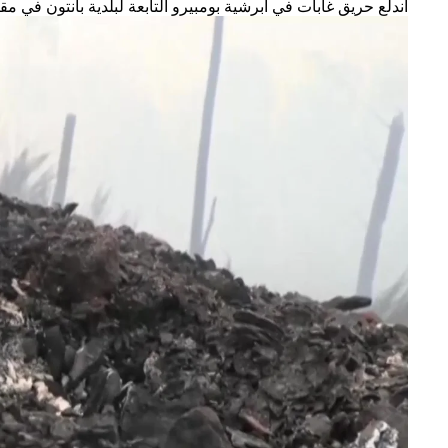
اندلع حريق غابات في أبرشية بومبيرو التابعة لبلدية بانتون في مقاطعة لوغو، وقد التهم بالفعل أكثر من ١٥٠ هكتاراً. الحر