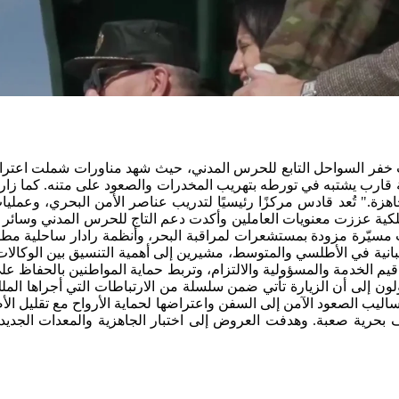
بات خفر السواحل التابع للحرس المدني، حيث شهد مناورات شملت اعت
قة قارب يشتبه في تورطه بتهريب المخدرات والصعود على متنه. كما زار ا
هزة." تُعد قادس مركزًا رئيسيًا لتدريب عناصر الأمن البحري، وعملي
لكية عززت معنويات العاملين وأكدت دعم التاج للحرس المدني وسائر الأ
 مسيّرة مزودة بمستشعرات لمراقبة البحر، وأنظمة رادار ساحلية مطو
نية في الأطلسي والمتوسط، مشيرين إلى أهمية التنسيق بين الوكالات ل
قيم الخدمة والمسؤولية والالتزام، وتربط حماية المواطنين بالحفاظ على 
ون إلى أن الزيارة تأتي ضمن سلسلة من الارتباطات التي أجراها الم
اليب الصعود الآمن إلى السفن واعتراضها لحماية الأرواح مع تقليل الأض
رية صعبة. وهدفت العروض إلى اختبار الجاهزية والمعدات الجديدة 