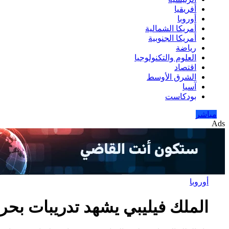
أفريقيا
أوروبا
أمريكا الشمالية
أمريكا الجنوبية
رياضة
العلوم والتكنولوجيا
اقتصاد
الشرق الأوسط
آسيا
بودكاست
مباشر
Ads
أوروبا
الملك فيليبي يشهد تدريبات بح