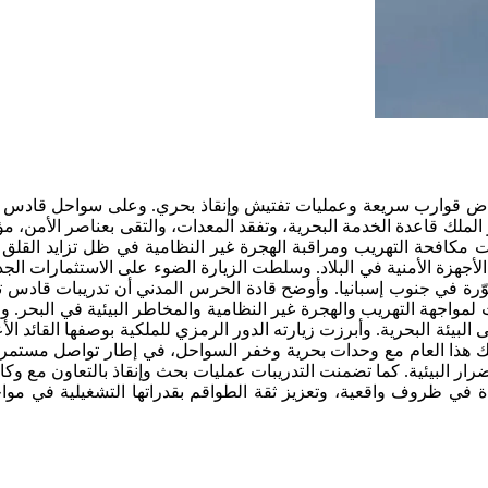
راض قوارب سريعة وعمليات تفتيش وإنقاذ بحري. وعلى سواحل قادس ت
لملك قاعدة الخدمة البحرية، وتفقد المعدات، والتقى بعناصر الأمن، مؤك
ات مكافحة التهريب ومراقبة الهجرة غير النظامية في ظل تزايد القلق
جهزة الأمنية في البلاد. وسلطت الزيارة الضوء على الاستثمارات الجد
ّرة في جنوب إسبانيا. وأوضح قادة الحرس المدني أن تدريبات قادس ت
مواجهة التهريب والهجرة غير النظامية والمخاطر البيئية في البحر. و
البيئة البحرية. وأبرزت زيارته الدور الرمزي للملكية بوصفها القائد الأ
لك هذا العام مع وحدات بحرية وخفر السواحل، في إطار تواصل مستمر
رار البيئية. كما تضمنت التدريبات عمليات بحث وإنقاذ بالتعاون مع وكا
في ظروف واقعية، وتعزيز ثقة الطواقم بقدراتها التشغيلية في موا