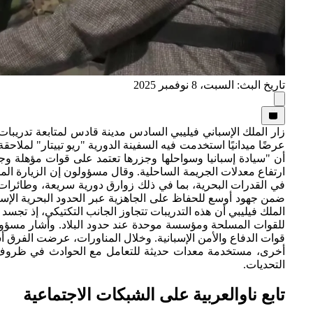
تاريخ البث: السبت، 8 نوفمبر 2025
زار الملك الإسباني فيليبي السادس مدينة قادس لمتابعة تدري
عرضًا ميدانيًا استخدمت فيه السفينة الدورية "ريو تييتار" لملاح
أن "سيادة إسبانيا وسواحلها وجزرها تعتمد على قوات مؤهلة وجا
ارتفاع معدلات الجريمة الساحلية. وقال مسؤولون إن الزيارة الم
في القدرات البحرية، بما في ذلك زوارق دورية سريعة، وطائرات
ضمن جهود أوسع للحفاظ على الجاهزية عبر الحدود البحرية الإسبا
الملك فيليبي أن هذه التدريبات تتجاوز الجانب التكتيكي، إذ تجسد 
للقوات المسلحة ومؤسسة موحدة عند حدود البلاد. وأشار مسؤول
قوات الدفاع والأمن الإسبانية. وخلال المناورات، عرضت الفرق أس
أخرى، مستخدمة معدات حديثة للتعامل مع الحوادث في ظروف بح
التحديات.
تابع ناوالعربية على الشبكات الاجتماعية