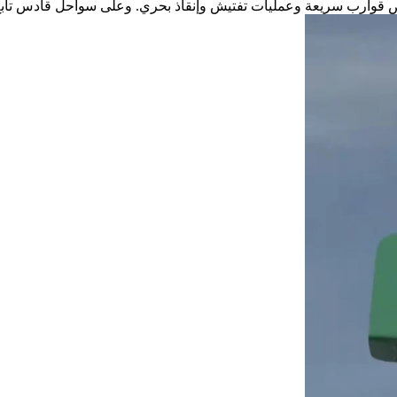
ض قوارب سريعة وعمليات تفتيش وإنقاذ بحري. وعلى سواحل قادس تابع.