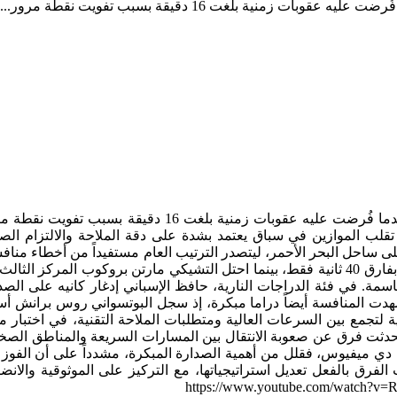
لغت 16 دقيقة بسبب تفويت نقطة مرور...
تلقى بطل رالي داكار المدافع عن اللقب، السعودي يزيد الراجحي، ضربة مكلفة في أول مرحلة كاملة من السباق على أرض بلاده، بعدما فُرضت عليه عقوبات زمنية بلغت 16 دقيقة 
ات مدى سرعة تقلب الموازين في سباق يعتمد بشدة على دقة الملاحة والالتزام الص
ميني، مرحلة نظيفة ومتزنة في المسافة الخاصة البالغة 305 كيلومترات حول ينبع على ساحل البحر الأحمر، ليتصدر الترتيب العام مستفيداً من أخطاء 
ومن دون مشاكل ميكانيكية. وجاء القطري ناصر العطية، بطل داكار 5 مرات والمشارك مع فريق داسيا ساندرايدرز، في المركز الثاني بفارق 40 ثانية فقط، بينما احتل التشيكي مارتن بروكوب المركز
مة. في فئة الدراجات النارية، حافظ الإسباني إدغار كانيه على الصد
. وشهدت المنافسة أيضاً دراما مبكرة، إذ سجل البوتسواني روس برانش أ
جاوز السرعة. وصُممت المراحل الافتتاحية لتجمع بين السرعات العالية ومتطلبات الملاحة التقنية، في اختبار
تحدثت فرق عن صعوبة الانتقال بين المسارات السريعة والمناطق الصخ
أما دي ميفيوس، فقلل من أهمية الصدارة المبكرة، مشدداً على أن الفوز
مترات. ومع بقاء 12 مرحلة خلال الأسبوعين المقبلين، بدأت الفرق بالفعل تعديل استراتيجياتها، مع التركيز على الموثوقية وال