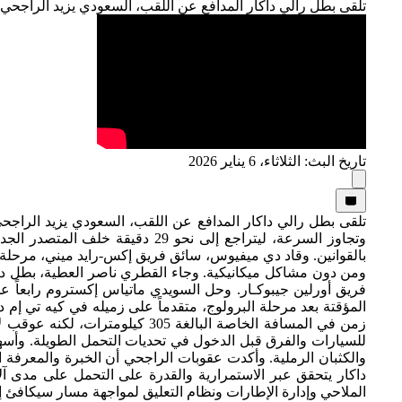
تلقى بطل رالي داكار المدافع عن اللقب، السعودي يزيد الراجحي، ضربة مكلفة
تاريخ البث: الثلاثاء، 6 يناير 2026
وتجاوز السرعة، ليتراجع إلى نح
فريق أورلين جيبوكـار. وحل السويدي ماتياس إكستروم رابعاً عل
المؤقتة بعد مرحلة البرولوج، متقدماً على زميله في كيه تي إم 
للسيارات والفرق قبل الدخول في تحديات التحمل الطويلة. وأسه
والكثبان الرملية. وأكدت عقوبات الراجحي أن الخبرة والمعرفة ا
الملاحي وإدارة الإطارات ونظام التعليق لمواجهة مسار سيكافئ إما الثبات المحافظ أو ال