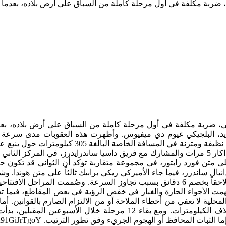
 في أول مرحلة كاملة من السباق على أرض بلاده، بعدما فُرضت عليه عقوبات زمنية ب
و 29 دقيقة خلف المتصدر الجديد، البلجيكي غيوم دي ميفيوس. وأظهرت هذه العقوب
بالقوانين. وقاد دي ميفيوس، سائق فريق إكس-رايد 
ى متن فورد رابتور، في مجموعة متقاربة تؤكد أن الثواني قد تكون حاس
دانيال ساندرز، فيما جاء الأميركي ريكي برابيك ثالثاً على متن هوندا
زمن في المسافة الخاصة البالغة 305 كيلومترات، لكنه عوقب لاحقاً بخصم 6 دقائق بسبب ت
مت الأجواء الحارة والغبار في خفض الرؤية في بعض المقاطع، فيما 
لمحلية لا تعفي من أخطاء الملاحة أو من الالتزام الصارم بالقوانين. 
داكار يتحقق عبر الاستمرارية والقدرة على التحمل على مدى آلاف الكيلو
هجوم الجريء وفق تطور الترتيب. https://www.youtube.com/watch?v=R91GiJrTgoY