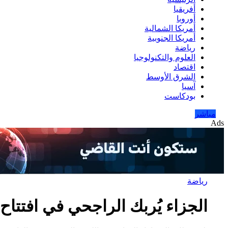
أفريقيا
أوروبا
أمريكا الشمالية
أمريكا الجنوبية
رياضة
العلوم والتكنولوجيا
اقتصاد
الشرق الأوسط
آسيا
بودكاست
مباشر
Ads
رياضة
الجزاء يُربك الراجحي في افتتاح 