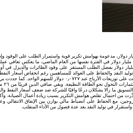
ة بي بي عن أرباح في الربع الثالث من عام ٢٠٢٥ بلغت ٢٫٢١ مليار دولار، متجاوزة توقعات المحللين التي بلغت نحو ٢٫٠٢ مليار دولار، مدعومة بهوامش تكرير قوية واستمرار الطلب على الوق
إنفاق منضبطة، رغم ضعف أداء أنشطة الاستكشاف والإنتاج. وارتفع التدفق النقدي التشغيلي المعدل إلى ٧٫٨ مليار دولار مقارنة بـ٦٫٨ مليار دولار في الفترة نفسها من العام الماضي، ما يعكس تعا
ير والتوزيع. وحققت وحدة العملاء والمنتجات، التي تشمل أنشطة بيع الوقود والتكرير، أرباحًا قبل الفوائد والضرائب بلغت ١٫٦١ مليار دولار بفضل الطلب المستقر على وقود الطائرات والديزل 
ليد النقد والحفاظ على العوائد للمساهمين رغم انخفاض أسعار النفط،
تراجع متوسط خام برنت بنحو ١٣٪ على أساس سنوي. وأكدت الشركة تنفيذ برنامج إعادة شراء أسهم بقيمة ٧٥٠ مليون دولار للربع وأبقت على توزيعات الأرباح عند ٠٫٠٧٢٧ دولار للسهم الوا
خططها لبيع أصول بنحو ٥ مليارات دولار هذا العام ضمن برنامج تصفية أو
لتسويق ما زالا يشكلان درعًا واقيًا للشركة ضد ضعف أسعار النفط والغ
 حذّرت من احتمال تقلص هوامش التكرير بسبب زيادة أعمال الصيانة. وأ
روجين، مع الحفاظ على انضباط مالي يوازن بين الإنفاق الانتقالي وعو
استقرار في توليد النقد بعد عدة فصول من الأداء المتقلب.