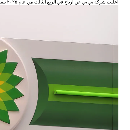
أعلنت شركة بي بي عن أرباح في الربع الثالث من عام ٢٠٢٥ بلغت ٢٫٢١ مليار دولار، متجاوزة توقعات المحللين التي بلغت نحو ٢٫٠٢ مليار دولار، مدعومة بهوامش تكرير قوية واستمرار الطلب على الو...