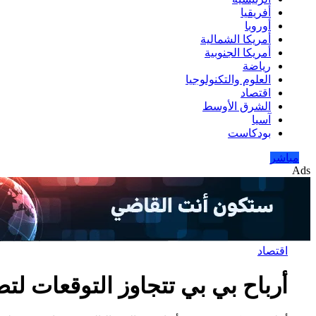
أفريقيا
أوروبا
أمريكا الشمالية
أمريكا الجنوبية
رياضة
العلوم والتكنولوجيا
اقتصاد
الشرق الأوسط
آسيا
بودكاست
مباشر
Ads
اقتصاد
أرباح بي بي تتجاوز التوقعات لتصل إلى ٢٫٢١ م