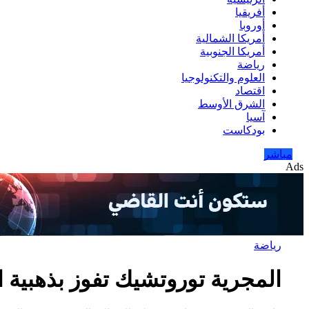
أفريقيا
أوروبا
أمريكا الشمالية
أمريكا الجنوبية
رياضة
العلوم والتكنولوجيا
اقتصاد
الشرق الأوسط
آسيا
بودكاست
مباشر
Ads
رياضة
المجرية توروتشيك تفوز بذهبية 