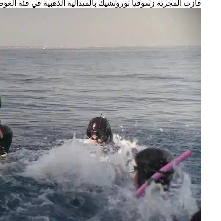
فازت المجرية زسوفيا توروتشيك بالميدالية الذهبية في فئة الغوص الحر باستخدام الحبل (Free Immersion – FIM) في النسخة الـ٣٥ من بطولة العا