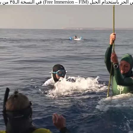
لم للغوص الحر (AIDA) التي استضافها خليج ليماسول...