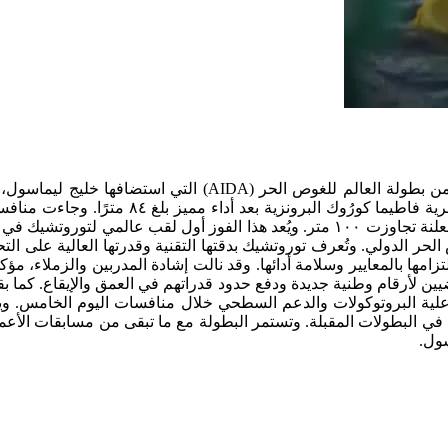
فازت المجرية زسوفيا توروتشيك بالميدالية الذهبية في فئة الغوص الحر باستخدام الحبل (Free Immersion – FIM) في النسخة الـ٣٥ من بطولة العالم للغوص الحر (AIDA) التي استضافه
إتمامها غوصة نظيفة وصلت إلى عمق ٩٨ مترًا لتتوج بالمركز الأول. وحصلت الأميركية لورين ماتيفيش على الفضية، فيما أحرزت المجرية فاطيما كورُوك البرونزية بعد أداء ممي
اليوم الخامس حافلة بمحاولات عميقة وأرقام وطنية جديدة، مدعومة بظروف بحرية مثالية وميدان تنافسي قوي، شمل عدة محاولات معلنة تجاوزت ١٠٠ متر. ويُعد هذا الفوز أول لقب عالمي لتور
واض لعام ٢٠٢٥، ما يؤكد صعودها السريع في ساحة الغوص الحر الدولي. وتُعرف توروتشيك بدقتها التقنية وقدرتها العالية على 
بالمعايير وسلامة أدائها. وقد نالت إشادة المدربين والزملاء، مؤك
ين لأرقام وطنية جديدة ودفع حدود قدراتهم في العمق والإيقاع. كما ب
اعلية البروتوكولات والدعم السطحي خلال منافسات اليوم الخامس. وي
ا في البطولات المقبلة. وتستمر البطولة مع ما تبقى من مسابقات الأعم
سول.