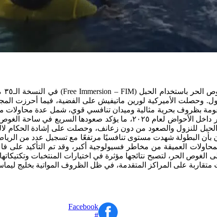
الأعماق، ليضاف إلى إنجازها الأخير في بطولة العالم للغوص الحر داخل الأح
للنزول والصعود من دون زعانف، وحصلت على إشادة الحكام لالتزامها 
بأن البطولة شهدت مستوى تنافسيًا مرتفعًا مع تسجيل عدد من الرياضي
محاولات العميقة من مخاطر فسيولوجية أكبر، وقد تم التأكيد على ف
ى الغوص الحر، لتصبح نتائجها مؤثرة في اختيارات المنتخبات وتكتيكاته
متقاربة على المراكز المتقدمة، في ظل الظروف المواتية بخليج ليما
Facebook
#