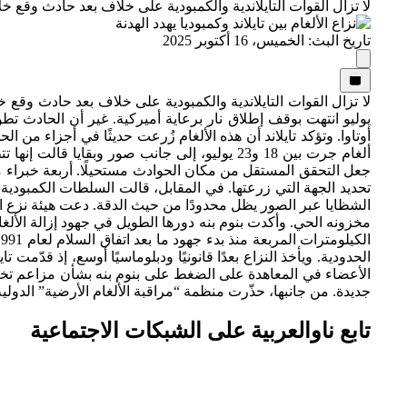
لا تزال القوات التايلاندية والكمبودية على خلاف بعد حادث وقع
تاريخ البث: الخميس، 16 أكتوبر 2025
لا تزال القوات التايلاندية والكمبودية على خلاف بعد حادث وقع
تحديد الجهة التي زرعتها. في المقابل، قالت السلطات الكمبودية إ
مخزونه الحي. وأكدت بنوم بنه دورها الطويل في جهود إزالة الألغا
الحدودية. ويأخذ النزاع بعدًا قانونيًا ودبلوماسيًا أوسع، إذ قدّم
الأعضاء في المعاهدة على الضغط على بنوم بنه بشأن مزاعم تخزين
جديدة. من جانبها، حذّرت منظمة “مراقبة الألغام الأرضية” الدولية 
تابع ناوالعربية على الشبكات الاجتماعية