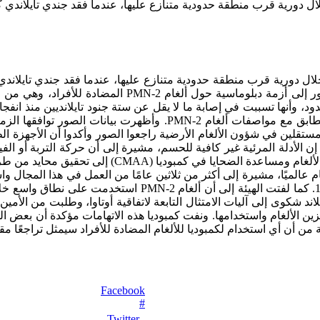
 خلال دورية قرب منطقة حدودية متنازع عليها، عندما فقد جندي تايلاند
 خلال دورية قرب منطقة حدودية متنازع عليها، عندما فقد جندي تايلا
يوليو انتهت بوقف إطلاق نار برعاية أميركية. غير أن ال
ألغام جرت بين 18 و23 يوليو، إلى جانب صور وبقايا قالت إنها تتطاب
ن الأدلة المرئية غير كافية للحسم، مشيرة إلى أن حركة التربة أو الفي
الشظايا عبر الصور يظل محدودًا من حيث الدقة. دعت
م عالميًا، مشيرة إلى أكثر من ثلاثين عامًا من العمل في هذا المجال و
الكيلومترات المربعة منذ بدء جهود ما بعد اتفاق السلام لعام
ت تايلاند شكوى إلى آليات الامتثال التابعة لاتفاقية أوتاوا، وطلبت من 
 الألغام واستخدامها. ونفت كمبوديا هذه الاتهامات مؤكدة أن بعض الحو
من أن أي استخدام لكمبوديا للألغام المضادة للأفراد سيمثل تراجعًا مقلق
Facebook
#
Twitter