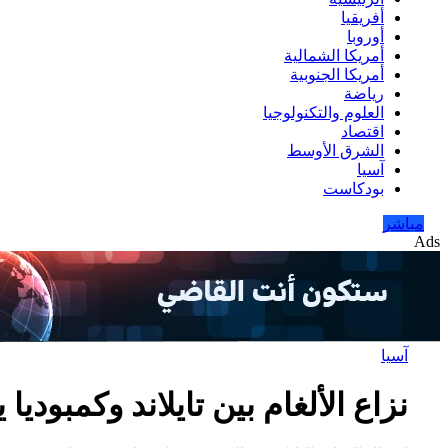
أفريقيا
أوروبا
أمريكا الشمالية
أمريكا الجنوبية
رياضة
العلوم والتكنولوجيا
اقتصاد
الشرق الأوسط
آسيا
بودكاست
مباشر
Ads
آسيا
نزاع الألغام بين تايلاند وكمبوديا 