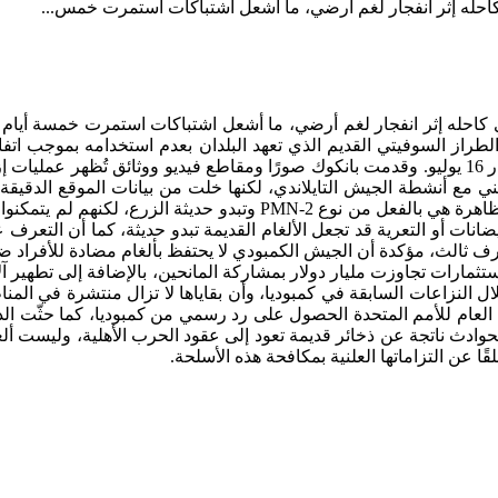
ي كاحله إثر انفجار لغم أرضي، ما أشعل اشتباكات استمرت خمس...
ندي كاحله إثر انفجار لغم أرضي، ما أشعل اشتباكات استمرت خمسة أيام
حادث تطور إلى أزمة دبلوماسية حول ألغام PMN-2 المضادة للأفراد، وهي من الطراز السوفيتي القديم الذي تعهد البلدان بعدم استخدامه بموجب ا
أوتاوا. وتؤكد تايلاند أن هذه الألغام زُرعت حديثًا في أجزاء من الحدود، وأنها تسببت في إصابة ما لا يقل عن ستة جنود تايلانديين منذ انفجار 16 يوليو. وقدمت بانكوك صورًا ومقاطع فيديو ووثائق تُظهر عم
ق مع مواصفات ألغام PMN-2. وأظهرت بيانات الصور توافقها الزمني مع أنشطة الجيش التايلاندي، لكنها خلت من بيانات الموقع الدقي
جعل التحقق المستقل من مكان الحوادث مستحيلًا. أربعة خبراء مستقلين في شؤون الألغام الأرضية راجعوا الصور وأكدوا أن الأجهزة الظاهرة هي بالفعل من نوع PMN-2 وتبدو حديثة الزرع، لك
ضانات أو التعرية قد تجعل الألغام القديمة تبدو حديثة، كما أن التعرف 
 هيئة نزع الألغام ومساعدة الضحايا في كمبوديا (CMAA) إلى تحقيق محايد من طرف ثالث، مؤكدة أن الجيش الكمبودي لا يحتفظ بألغام مضادة للأف
استثمارات تجاوزت مليار دولار بمشاركة المانحين، بالإضافة إلى تطهير آ
 1991. كما لفتت الهيئة إلى أن ألغام PMN-2 استخدمت على نطاق واسع خلال النزاعات السابقة في كمبوديا، وأن بقاياها لا تزال منتشرة في ا
الأمين العام للأمم المتحدة الحصول على رد رسمي من كمبوديا، كما حثّت ال
ادث ناتجة عن ذخائر قديمة تعود إلى عقود الحرب الأهلية، وليست ألغا
ًا عن التزاماتها العلنية بمكافحة هذه الأسلحة.